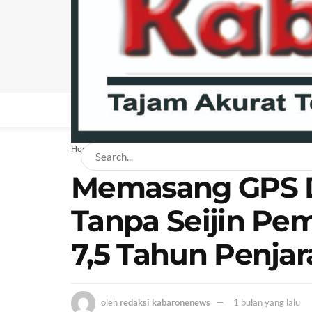
BERANDA
NEWS
BISNIS
EKONOMI
H
Home
Hukum
Memasang GPS 
Tanpa Seijin Pem
7,5 Tahun Penjar
oleh
redaksi kabaronenews
1 bulan yang lalu