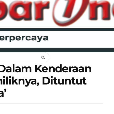
ANKAM
OPINI
HUKUM
LIPSUS
POLITIK
RAGAM
WI
Dalam Kenderaan
iliknya, Dituntut
a’