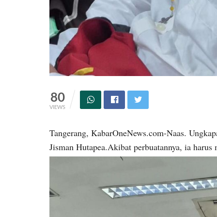
80
VIEWS
Tangerang, KabarOneNews.com-Naas. Ungkapan 
Jisman Hutapea.Akibat perbuatannya, ia harus m