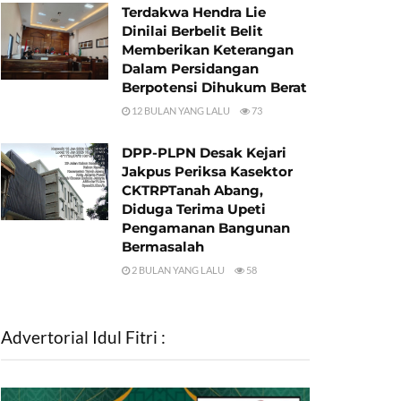
Terdakwa Hendra Lie
Dinilai Berbelit Belit
Memberikan Keterangan
Dalam Persidangan
Berpotensi Dihukum Berat
12 BULAN YANG LALU
73
DPP-PLPN Desak Kejari
Jakpus Periksa Kasektor
CKTRPTanah Abang,
Diduga Terima Upeti
Pengamanan Bangunan
Bermasalah
2 BULAN YANG LALU
58
Advertorial Idul Fitri :