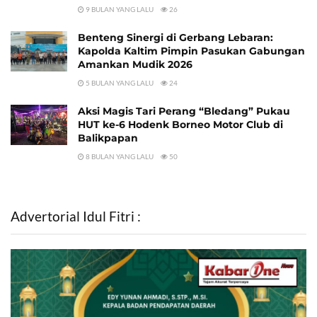
9 BULAN YANG LALU
26
Benteng Sinergi di Gerbang Lebaran:
Kapolda Kaltim Pimpin Pasukan Gabungan
Amankan Mudik 2026
5 BULAN YANG LALU
24
Aksi Magis Tari Perang “Bledang” Pukau
HUT ke-6 Hodenk Borneo Motor Club di
Balikpapan
8 BULAN YANG LALU
50
Advertorial Idul Fitri :