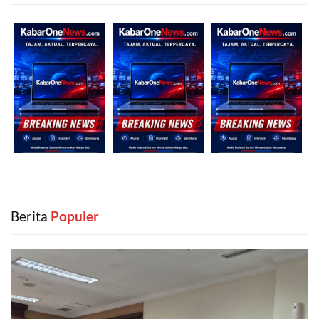
Berita
‎ Populer