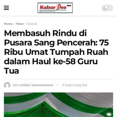
Home
News
Daerah
Membasuh Rindu di
Pusara Sang Pencerah: 75
Ribu Umat Tumpah Ruah
dalam Haul ke-58 Guru
Tua
oleh
redaksi kabaronenews
4 bulan yang lalu