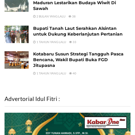
Maduran Lestarikan Budaya Wiwit Di
Sawah
2 BULAN YANG LALU
38
Bupati Tanah Laut Serahkan Alsintan
untuk Dukung Keberlanjutan Pertanian
1 TAHUN YANG LALU
33
Kotabaru Susun Strategi Tangguh Pasca
Bencana, Wakil Bupati Buka FGD
Jitupasna
1 TAHUN YANG LALU
40
Advertorial Idul Fitri :