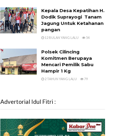
Kepala Desa Kepatihan H.
Dodik Suprayogi Tanam
Jagung Untuk Ketahanan
pangan
12 BULAN YANG LALU
54
Polsek Cilincing
Komitmen Berupaya
Mencari Pemilik Sabu
Hampir 1 Kg
2 TAHUN YANG LALU
79
Advertorial Idul Fitri :