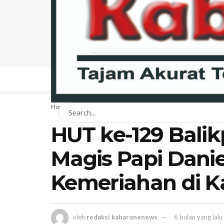
BERANDA
NEWS
BISNIS
EKONOMI
HA
Home
News
Daerah
HUT ke-129 Bali
Magis Papi Dani
Kemeriahan di K
oleh
redaksi kabaronenews
6 bulan yang lalu