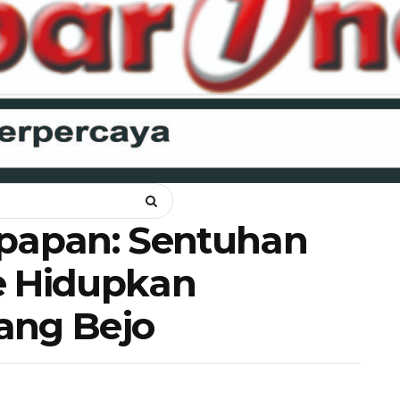
NKAM
OPINI
HUKUM
LIPSUS
POLITIK
RAGAM
WIS
kpapan: Sentuhan
e Hidupkan
ang Bejo