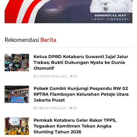
Rekomendasi
‎ Berita
Ketua DPRD Kotabaru Suwanti Jajal Jalur
Trabas; Bukti Dukungan Nyata ke Dunia
Otomotif
1 TAHUN YANG LALU
39
Polsek Gambir Kunjungi Posyandu RW 02
RPTRA Flamboyan Kelurahan Petojo Utara
Jakarta Pusat
2 BULAN YANG LALU
52
Pemkab Kotabaru Gelar Rakor TPPS,
Tegaskan Komitmen Tekan Angka
Stunting Tahun 2026