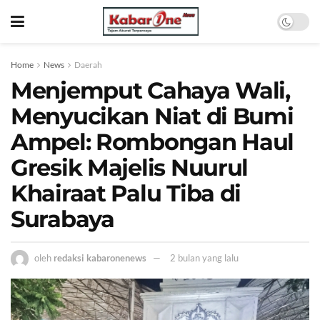
Home
News
Daerah
Menjemput Cahaya Wali,
Menyucikan Niat di Bumi
Ampel: Rombongan Haul
Gresik Majelis Nuurul
Khairaat Palu Tiba di
Surabaya
oleh
redaksi kabaronenews
2 bulan yang lalu