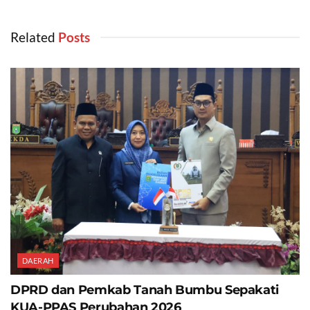
Related
‎ Posts
DAERAH
DPRD dan Pemkab Tanah Bumbu Sepakati
KUA-PPAS Perubahan 2026