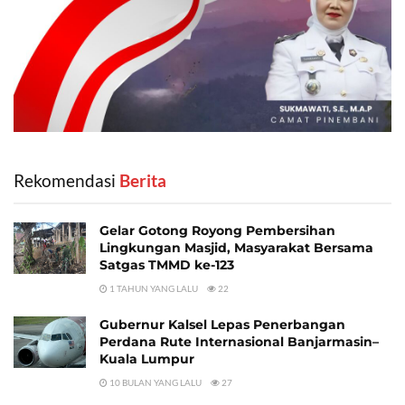
Rekomendasi
‎ Berita
Gelar Gotong Royong Pembersihan
Lingkungan Masjid, Masyarakat Bersama
Satgas TMMD ke-123
1 TAHUN YANG LALU
22
Gubernur Kalsel Lepas Penerbangan
Perdana Rute Internasional Banjarmasin–
Kuala Lumpur
10 BULAN YANG LALU
27