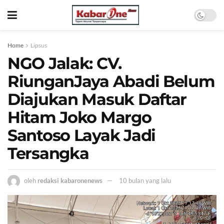
Home
Lipsus
NGO Jalak: CV.
RiunganJaya Abadi Belum
Diajukan Masuk Daftar
Hitam Joko Margo
Santoso Layak Jadi
Tersangka
oleh
redaksi kabaronenews
10 bulan yang lalu