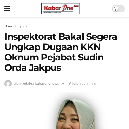
Home
Lipsus
Inspektorat Bakal Segera
Ungkap Dugaan KKN
Oknum Pejabat Sudin
Orda Jakpus
oleh
redaksi kabaronenews
9 bulan yang lalu