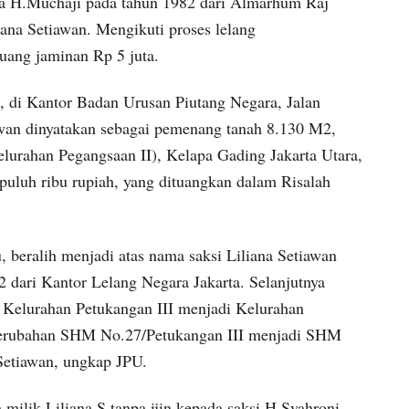
wa H.Muchaji pada tahun 1982 dari Almarhum Raj
ana Setiawan. Mengikuti proses lelang
uang jaminan Rp 5 juta.
2, di Kantor Badan Urusan Piutang Negara, Jalan
awan dinyatakan sebagai pemenang tanah 8.130 M2,
lurahan Pegangsaan II), Kelapa Gading Jakarta Utara,
 puluh ribu rupiah, yang dituangkan dalam Risalah
 beralih menjadi atas nama saksi Liliana Setiawan
2 dari Kantor Lelang Negara Jakarta. Selanjutnya
i Kelurahan Petukangan III menjadi Kelurahan
 perubahan SHM No.27/Petukangan III menjadi SHM
Setiawan, ungkap JPU.
ilik Liliana S tanpa ijin kepada saksi H.Syahroni