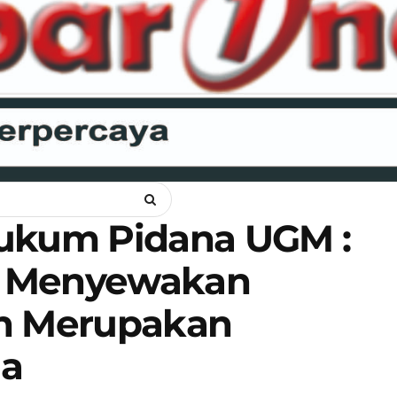
ANKAM
OPINI
HUKUM
LIPSUS
POLITIK
RAGAM
WI
Hukum Pidana UGM :
n Menyewakan
in Merupakan
na