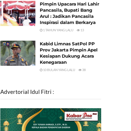
Pimpin Upacara Hari Lahir
Pancasila, Bupati Bang
Arul : Jadikan Pancasila
Inspirasi dalam Berkarya
1 TAHUN YANG LALU
13
Kabid Limnas SatPol PP
Prov Jakarta Pimpin Apel
Kesiapan Dukung Acara
Kenegaraan
10 BULAN YANG LALU
38
Advertorial Idul Fitri :