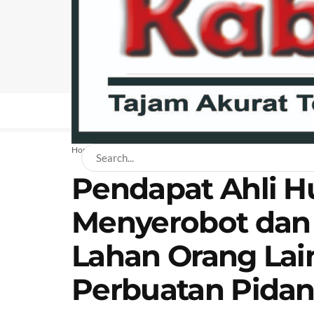
BERANDA
NEWS
BISNIS
EKONOMI
H
Home
Hukum
Pendapat Ahli 
Menyerobot da
Lahan Orang La
Perbuatan Pida