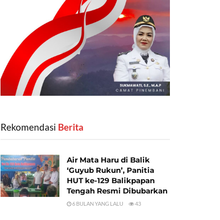
Rekomendasi
‎ Berita
Air Mata Haru di Balik
‘Guyub Rukun’, Panitia
HUT ke-129 Balikpapan
Tengah Resmi Dibubarkan
6 BULAN YANG LALU
43