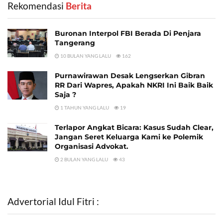
Rekomendasi
‎ Berita
Buronan Interpol FBI Berada Di Penjara
Tangerang
10 BULAN YANG LALU
162
Purnawirawan Desak Lengserkan Gibran
RR Dari Wapres, Apakah NKRI Ini Baik Baik
Saja ?
1 TAHUN YANG LALU
19
Terlapor Angkat Bicara: Kasus Sudah Clear,
Jangan Seret Keluarga Kami ke Polemik
Organisasi Advokat.
2 BULAN YANG LALU
43
Advertorial Idul Fitri :