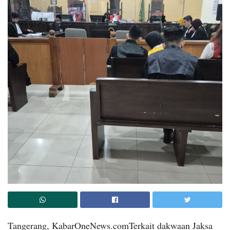
Tangerang, KabarOneNews.comTerkait dakwaan Jaksa