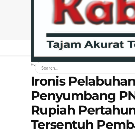
BERANDA
NEWS
BISNIS
EKONOMI
H
Home
Lipsus
Ironis Pelabuha
Penyumbang PN
Rupiah Pertahu
Tersentuh Pem