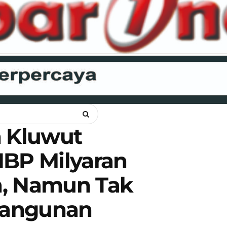
ANKAM
OPINI
HUKUM
LIPSUS
POLITIK
RAGAM
WI
n Kluwut
BP Milyaran
n, Namun Tak
bangunan