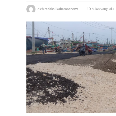
oleh
redaksi kabaronenews
10 bulan yang lalu