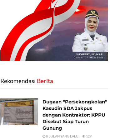
Rekomendasi
‎ Berita
Dugaan “Persekongkolan”
Kasudin SDA Jakpus
dengan Kontraktor: KPPU
Disebut Siap Turun
Gunung
8 BULAN YANG LALU
129