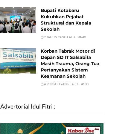
Bupati Kotabaru
Kukuhkan Pejabat
Struktural dan Kepala
Sekolah
2 TAHUN YANG LALU
40
Korban Tabrak Motor di
Depan SD IT Salsabila
Masih Trauma, Orang Tua
Pertanyakan Sistem
Keamanan Sekolah
4 MINGGU YANG LALU
38
Advertorial Idul Fitri :