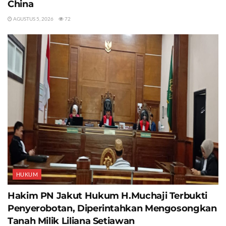
China
AGUSTUS 5, 2026
72
HUKUM
Hakim PN Jakut Hukum H.Muchaji Terbukti
Penyerobotan, Diperintahkan Mengosongkan
Tanah Milik Liliana Setiawan