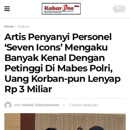
Home
Hukum
Artis Penyanyi Personel
‘Seven Icons’ Mengaku
Banyak Kenal Dengan
Petinggi Di Mabes Polri,
Uang Korban-pun Lenyap
Rp 3 Miliar
oleh
redaksi kabaronenews
1 tahun yang lalu