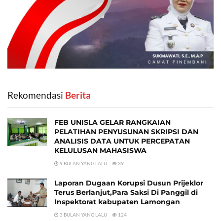
Rekomendasi
‎ Berita
FEB UNISLA GELAR RANGKAIAN
PELATIHAN PENYUSUNAN SKRIPSI DAN
ANALISIS DATA UNTUK PERCEPATAN
KELULUSAN MAHASISWA
9 BULAN YANG LALU
39
Laporan Dugaan Korupsi Dusun Prijeklor
Terus Berlanjut,Para Saksi Di Panggil di
Inspektorat kabupaten Lamongan
3 BULAN YANG LALU
124