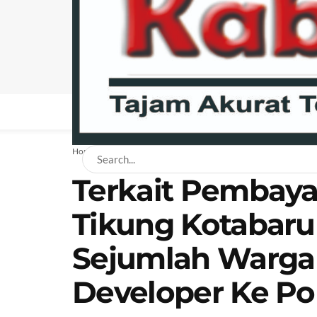
BERANDA
NEWS
BISNIS
EKONOMI
H
Home
Hukum
Terkait Pembayar
Tikung Kotabaru 
Sejumlah Warga
Developer Ke P