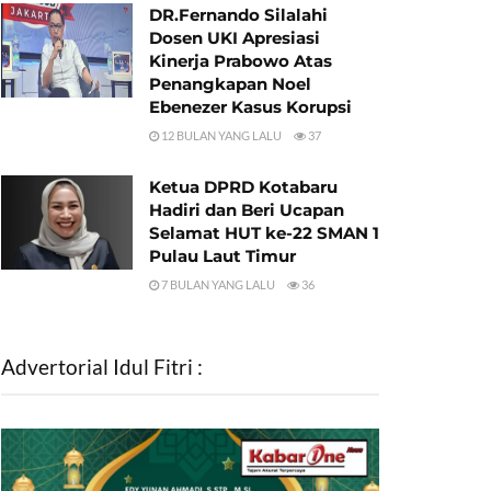
DR.Fernando Silalahi
Dosen UKI Apresiasi
Kinerja Prabowo Atas
Penangkapan Noel
Ebenezer Kasus Korupsi
12 BULAN YANG LALU
37
Ketua DPRD Kotabaru
Hadiri dan Beri Ucapan
Selamat HUT ke-22 SMAN 1
Pulau Laut Timur
7 BULAN YANG LALU
36
Advertorial Idul Fitri :