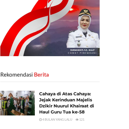
Rekomendasi
‎ Berita
Cahaya di Atas Cahaya:
Jejak Kerinduan Majelis
Dzikir Nuurul Khairaat di
Haul Guru Tua ke-58
4 BULAN YANG LALU
121