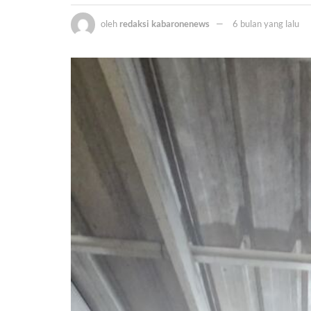
oleh
redaksi kabaronenews
6 bulan yang lalu