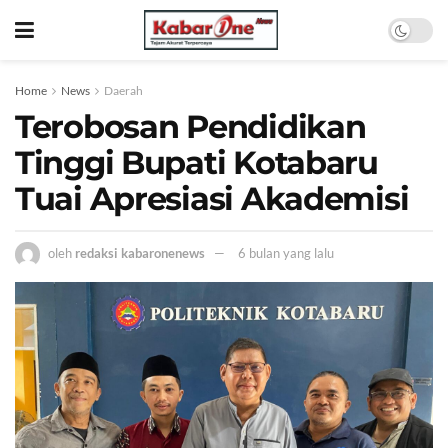
Home
News
Daerah
Terobosan Pendidikan
Tinggi Bupati Kotabaru
Tuai Apresiasi Akademisi
oleh
redaksi kabaronenews
6 bulan yang lalu