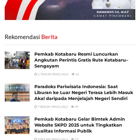
Rekomendasi
‎ Berita
Pemkab Kotabaru Resmi Luncurkan
Angkutan Perintis Gratis Rute Kotabaru–
Sengayam
1 TAHUN YANG LALU
16
Paradoks Pariwisata Indonesia: Saat
Liburan ke Luar Negeri Terasa Lebih Masuk
Akal daripada Menjelajah Negeri Sendiri
7 BULAN YANG LALU
49
Pemkab Kotabaru Gelar Bimtek Admin
Website SKPD 2025 untuk Tingkatkan
Kualitas Informasi Publik
9 BULAN YANG LALU
13