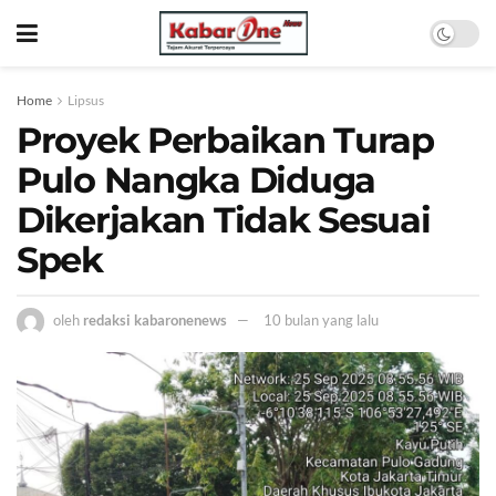
Home
Lipsus
Proyek Perbaikan Turap
Pulo Nangka Diduga
Dikerjakan Tidak Sesuai
Spek
oleh
redaksi kabaronenews
10 bulan yang lalu