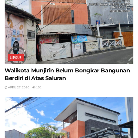
LIPSUS
Walikota Munjirin Belum Bongkar Bangunan
Berdiri di Atas Saluran
APRIL 27, 2026
101