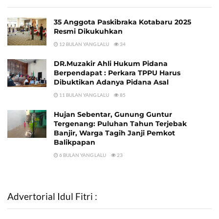
35 Anggota Paskibraka Kotabaru 2025
Resmi Dikukuhkan
12 BULAN YANG LALU
34
DR.Muzakir Ahli Hukum Pidana
Berpendapat : Perkara TPPU Harus
Dibuktikan Adanya Pidana Asal
11 BULAN YANG LALU
85
Hujan Sebentar, Gunung Guntur
Tergenang: Puluhan Tahun Terjebak
Banjir, Warga Tagih Janji Pemkot
Balikpapan
6 BULAN YANG LALU
23
Advertorial Idul Fitri :