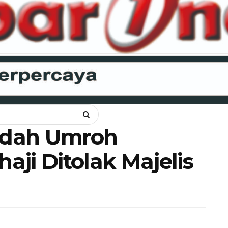
NKAM
OPINI
HUKUM
LIPSUS
POLITIK
RAGAM
WIS
adah Umroh
ji Ditolak Majelis