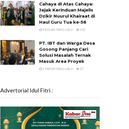
Cahaya di Atas Cahaya:
Jejak Kerinduan Majelis
Dzikir Nuurul Khairaat di
Haul Guru Tua ke-58
4 BULAN YANG LALU
120
PT. IBT dan Warga Desa
Gosong Panjang Cari
Solusi Masalah Ternak
Masuk Area Proyek
1 TAHUN YANG LALU
27
Advertorial Idul Fitri :