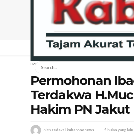
BERANDA
NEWS
BISNIS
EKONOMI
HA
Home
Hukum
Permohonan Ib
Terdakwa H.Mucha
Hakim PN Jakut
oleh
redaksi kabaronenews
5 bulan yang lalu