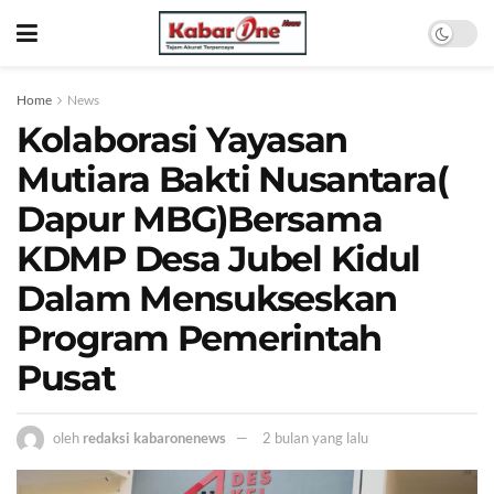
Home
News
Kolaborasi Yayasan
Mutiara Bakti Nusantara(
Dapur MBG)Bersama
KDMP Desa Jubel Kidul
Dalam Mensukseskan
Program Pemerintah
Pusat
oleh
redaksi kabaronenews
2 bulan yang lalu