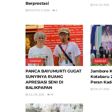
Berprestasi
JULI 31, 2026
AGUSTUS 3, 2026
6
DAERAH
DAERAH
PANCA BAYUMURTI GUGAT
Jambore 
SUNYINYA RUANG
Kotabaru 
APRESIASI SENI DI
Peran Kad
BALIKPAPAN
JULI 27, 2026
JULI 28, 2026
40