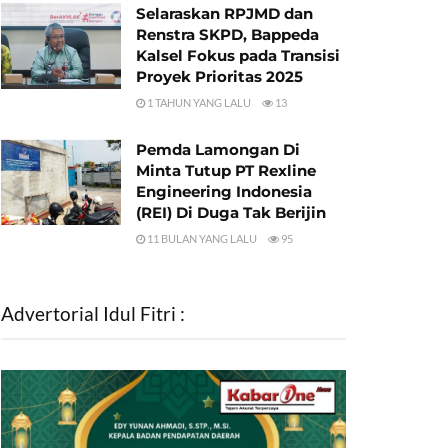
Selaraskan RPJMD dan
Renstra SKPD, Bappeda
Kalsel Fokus pada Transisi
Proyek Prioritas 2025
1 TAHUN YANG LALU
13
Pemda Lamongan Di
Minta Tutup PT Rexline
Engineering Indonesia
(REI) Di Duga Tak Berijin
11 BULAN YANG LALU
95
Advertorial Idul Fitri :