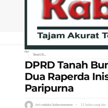
BERANDA
NEWS
BISNIS
EKONOMI
H
Home
News
Daerah
DPRD Tanah Bu
Dua Raperda Inisi
Paripurna
oleh
redaksi kabaronenews
11 bulan yang lalu