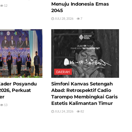
Menuju Indonesia Emas
12
2045
JULI 28, 2026
7
DAERAH
Kader Posyandu
Simfoni Kanvas Setengah
2026, Perkuat
Abad: Retrospektif Cadio
er
Tarompo Membingkai Garis
Estetis Kalimantan Timur
13
JULI 24, 2026
82