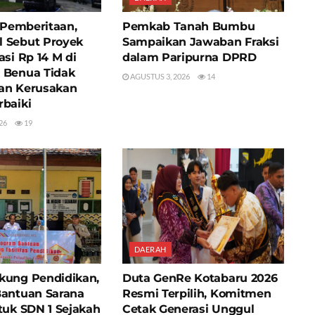
i Pemberitaan,
Pemkab Tanah Bumbu
 Sebut Proyek
Sampaikan Jawaban Fraksi
asi Rp 14 M di
dalam Paripurna DPRD
 Benua Tidak
AGUSTUS 3, 2026
14
an Kerusakan
rbaiki
26
19
DAERAH
kung Pendidikan,
Duta GenRe Kotabaru 2026
Bantuan Sarana
Resmi Terpilih, Komitmen
tuk SDN 1 Sejakah
Cetak Generasi Unggul