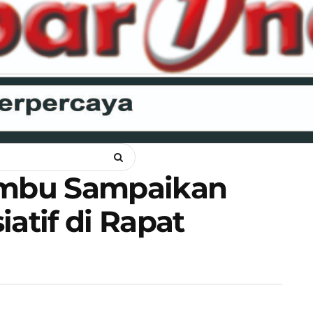
ANKAM
OPINI
HUKUM
LIPSUS
POLITIK
RAGAM
WI
mbu Sampaikan
atif di Rapat