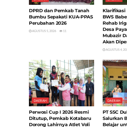
DPRD dan Pemkab Tanah
Klarifikas
Bumbu Sepakati KUA-PPAS
BWS Babel
Perubahan 2026
Rehab Irig
Desa Paya
AGUSTUS 5, 2026
11
Mubazir D
Akan Dipe
AGUSTUS 4, 20
DAERAH
DAERAH
Perwosi Cup I 2026 Resmi
PT SSC Du
Ditutup, Pemkab Kotabaru
Salurkan 
Dorong Lahirnya Atlet Voli
Belajar un