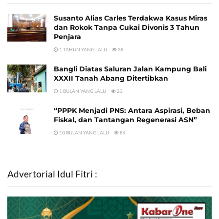
Susanto Alias Carles Terdakwa Kasus Miras
dan Rokok Tanpa Cukai Divonis 3 Tahun
Penjara
1 TAHUN YANG LALU
38
Bangli Diatas Saluran Jalan Kampung Bali
XXXII Tanah Abang Ditertibkan
1 BULAN YANG LALU
23
“PPPK Menjadi PNS: Antara Aspirasi, Beban
Fiskal, dan Tantangan Regenerasi ASN”
10 BULAN YANG LALU
84
Advertorial Idul Fitri :