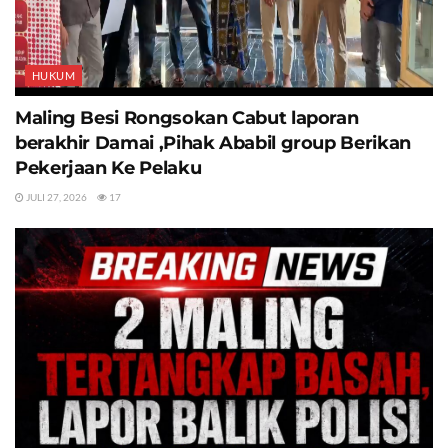
HUKUM
Maling Besi Rongsokan Cabut laporan
berakhir Damai ,Pihak Ababil group Berikan
Pekerjaan Ke Pelaku
JULI 27, 2026
17