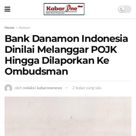
Home
Hukum
Bank Danamon Indonesia
Dinilai Melanggar POJK
Hingga Dilaporkan Ke
Ombudsman
oleh
redaksi kabaronenews
2 bulan yang lalu