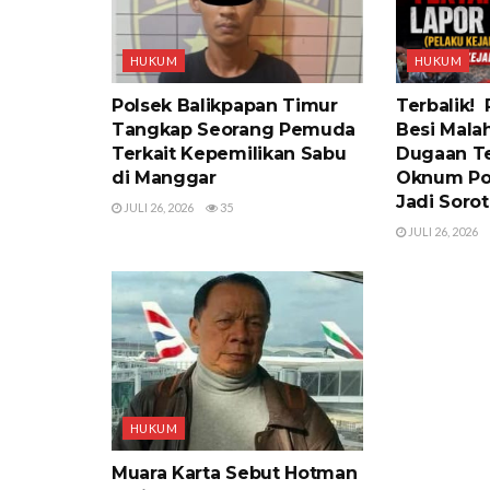
HUKUM
HUKUM
Polsek Balikpapan Timur
Terbalik!
Tangkap Seorang Pemuda
Besi Malah
Terkait Kepemilikan Sabu
Dugaan Te
di Manggar
Oknum Po
Jadi Soro
JULI 26, 2026
35
JULI 26, 2026
HUKUM
Muara Karta Sebut Hotman