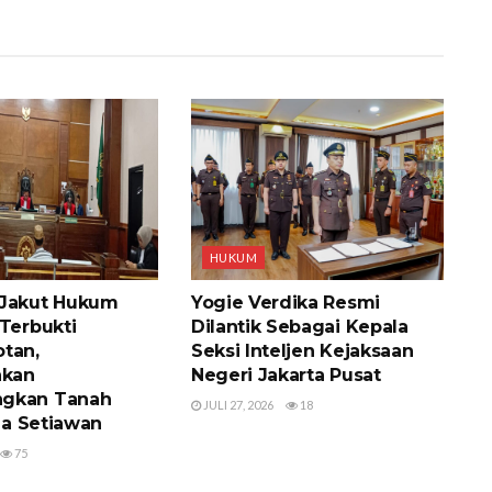
HUKUM
 Jakut Hukum
Yogie Verdika Resmi
 Terbukti
Dilantik Sebagai Kepala
tan,
Seksi Inteljen Kejaksaan
hkan
Negeri Jakarta Pusat
gkan Tanah
JULI 27, 2026
18
ana Setiawan
75