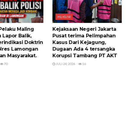
HUKUM
 Pelaku Maling
Kejaksaan Negeri Jakarta
 Lapor Balik,
Pusat terima Pelimpahan
rindikasi Doktrin
Kasus Dari Kejagung,
lres Lamongan
Dugaan Ada 4 tersangka
tan Masyarakat.
Korupsi Tambang PT AKT
70
JULI 24, 2026
16