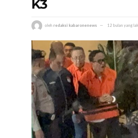
K3
oleh
redaksi kabaronenews
12 bulan yang lal