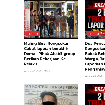
HUKUM
HUKUM
Maling Besi Rongsokan
Dua Pencu
Cabut laporan berakhir
Rongsoka
Damai ,Pihak Ababil group
Babak Bel
Berikan Pekerjaan Ke
Warga, Ju
Pelaku
Laporkan 
Pengania
JULI 27, 2026
15
JULI 26, 2026