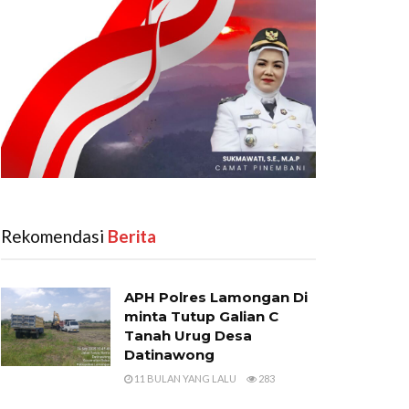
Rekomendasi
‎ Berita
APH Polres Lamongan Di
minta Tutup Galian C
Tanah Urug Desa
Datinawong
11 BULAN YANG LALU
283