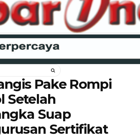
NKAM
OPINI
HUKUM
LIPSUS
POLITIK
RAGAM
WIS
angis Pake Rompi
l Setelah
angka Suap
rusan Sertifikat