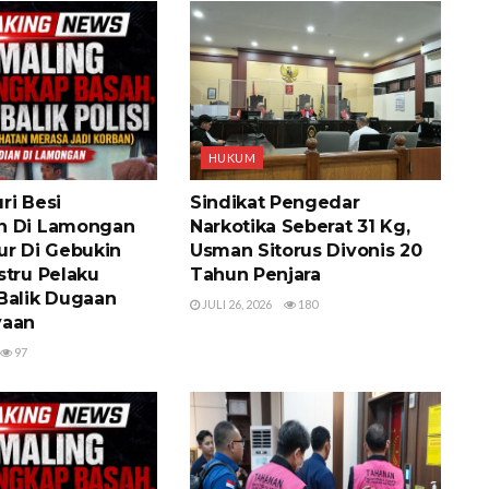
HUKUM
ri Besi
Sindikat Pengedar
n Di Lamongan
Narkotika Seberat 31 Kg,
ur Di Gebukin
Usman Sitorus Divonis 20
stru Pelaku
Tahun Penjara
Balik Dugaan
JULI 26, 2026
180
yaan
97