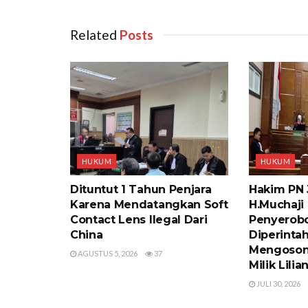
Related
‎ Posts
HUKUM
HUKUM
Dituntut 1 Tahun Penjara
Hakim PN
Karena Mendatangkan Soft
H.Muchaji
Contact Lens Ilegal Dari
Penyerobo
China
Diperinta
Mengoson
AGUSTUS 5, 2026
37
Milik Lili
JULI 30, 2026