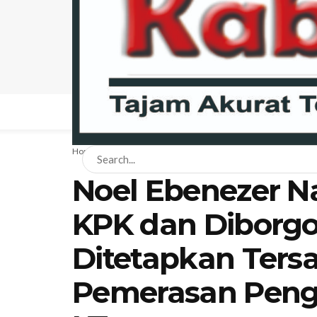
BERANDA
NEWS
BISNIS
EKONOMI
HA
Home
Hukum
Noel Ebenezer N
KPK dan Diborgo
Ditetapkan Ters
Pemerasan Pengu