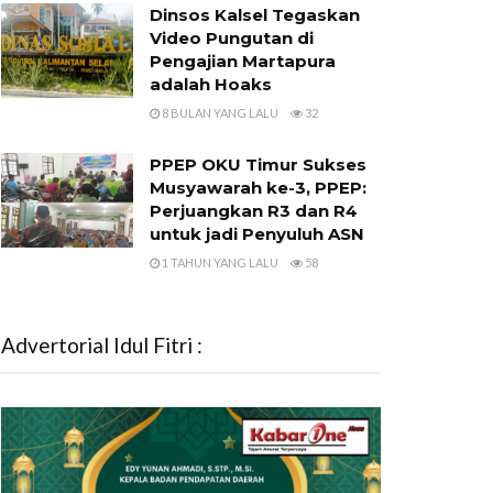
Dinsos Kalsel Tegaskan
Video Pungutan di
Pengajian Martapura
adalah Hoaks
8 BULAN YANG LALU
32
PPEP OKU Timur Sukses
Musyawarah ke-3, PPEP:
Perjuangkan R3 dan R4
untuk jadi Penyuluh ASN
1 TAHUN YANG LALU
58
Advertorial Idul Fitri :