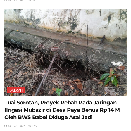
DAERAH
Tuai Sorotan, Proyek Rehab Pada Jaringan
IIrigasi Mubazir di Desa Paya Benua Rp 14 M
Oleh BWS Babel Diduga Asal Jadi
JULI 23, 2026
159