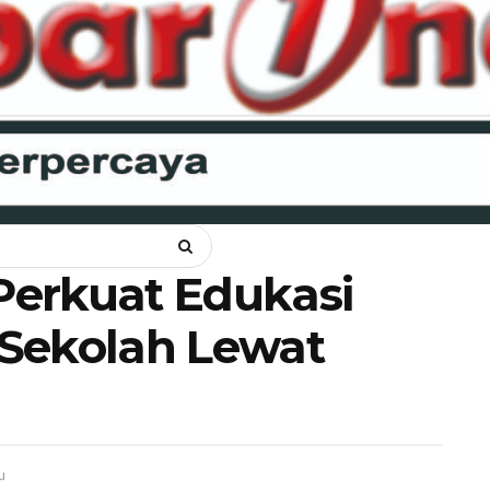
NKAM
OPINI
HUKUM
LIPSUS
POLITIK
RAGAM
WIS
erkuat Edukasi
Sekolah Lewat
u