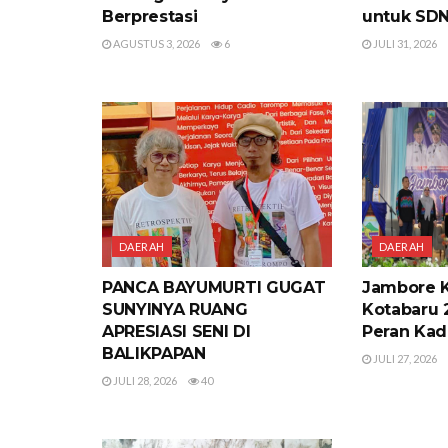
Berprestasi
untuk SDN
AGUSTUS 3, 2026
6
JULI 31, 2026
DAERAH
DAERAH
PANCA BAYUMURTI GUGAT
Jambore 
SUNYINYA RUANG
Kotabaru 
APRESIASI SENI DI
Peran Kad
BALIKPAPAN
JULI 27, 2026
JULI 28, 2026
40