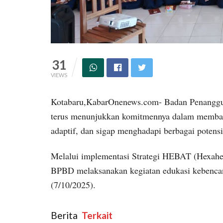
31
VIEWS
Kotabaru,KabarOnenews.com- Badan Penanggu
terus menunjukkan komitmennya dalam memban
adaptif, dan sigap menghadapi berbagai potens
Melalui implementasi Strategi HEBAT (Hexaheli
BPBD melaksanakan kegiatan edukasi kebenca
(7/10/2025).
Berita
‎ Terkait