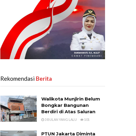
Rekomendasi
‎ Berita
Walikota Munjirin Belum
Bongkar Bangunan
Berdiri di Atas Saluran
3 BULAN YANG LALU
101
PTUN Jakarta Diminta