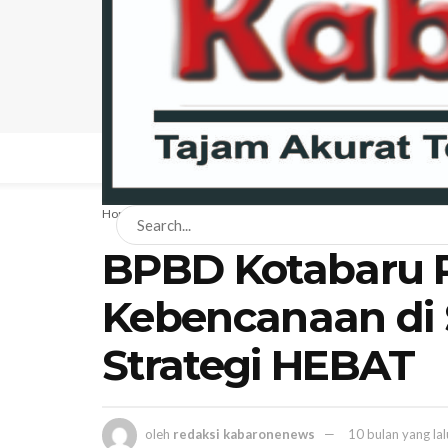
BERANDA
NEWS
BISNIS
EKONOMI
HA
Home
News
Daerah
BPBD Kotabaru P
Kebencanaan di 
Strategi HEBAT
oleh
redaksi kabaronenews
10 bulan yang lal