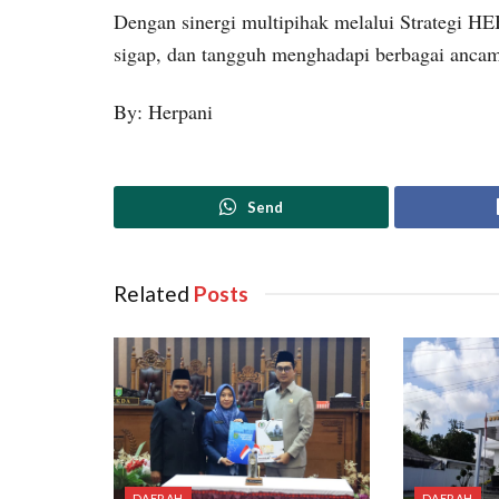
Dengan sinergi multipihak melalui Strategi HE
sigap, dan tangguh menghadapi berbagai anc
By: Herpani
Send
Related
‎ Posts
DAERAH
DAERAH