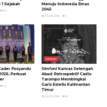
 1 Sejakah
Menuju Indonesia Emas
2045
11
JULI 28, 2026
7
DAERAH
Kader Posyandu
Simfoni Kanvas Setengah
2026, Perkuat
Abad: Retrospektif Cadio
er
Tarompo Membingkai
Garis Estetis Kalimantan
12
Timur
JULI 24, 2026
82