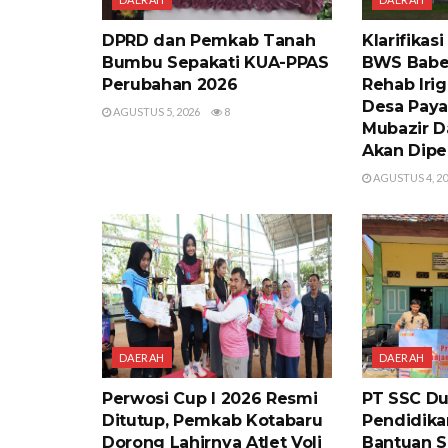
DPRD dan Pemkab Tanah
Klarifikas
Bumbu Sepakati KUA-PPAS
BWS Babel
Perubahan 2026
Rehab Irig
Desa Paya
AGUSTUS 5, 2026
8
Mubazir D
Akan Dipe
AGUSTUS 4, 2
DAERAH
DAERAH
Perwosi Cup I 2026 Resmi
PT SSC D
Ditutup, Pemkab Kotabaru
Pendidika
Dorong Lahirnya Atlet Voli
Bantuan S