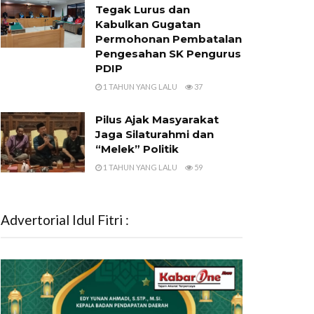
Tegak Lurus dan
Kabulkan Gugatan
Permohonan Pembatalan
Pengesahan SK Pengurus
PDIP
1 TAHUN YANG LALU
37
Pilus Ajak Masyarakat
Jaga Silaturahmi dan
“Melek” Politik
1 TAHUN YANG LALU
59
Advertorial Idul Fitri :