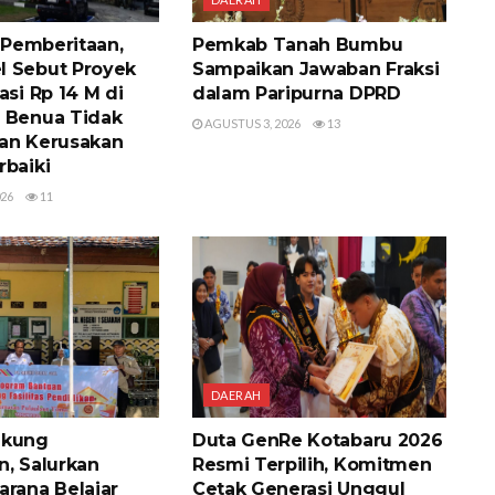
i Pemberitaan,
Pemkab Tanah Bumbu
 Sebut Proyek
Sampaikan Jawaban Fraksi
asi Rp 14 M di
dalam Paripurna DPRD
 Benua Tidak
AGUSTUS 3, 2026
13
an Kerusakan
rbaiki
026
11
DAERAH
ukung
Duta GenRe Kotabaru 2026
n, Salurkan
Resmi Terpilih, Komitmen
arana Belajar
Cetak Generasi Unggul