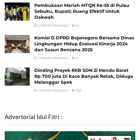
Pembukaan Meriah MTQN Ke-55 di Pulau
Sebuku, Bupati; Ruang Efektif Untuk
Dakwah
2 TAHUN YANG LALU
43
Komisi D DPRD Bojonegoro Bersama Dinas
Lingkungan Hidup Evaluasi Kinerja 2024
dan Susun Rencana 2025
1 TAHUN YANG LALU
21
Dinding Proyek RKB SDN 2i Mendo Barat
Rp 700 juta Di Kace Banyak Retak, Diduga
Melanggar Spek
1 TAHUN YANG LALU
150
Advertorial Idul Fitri :