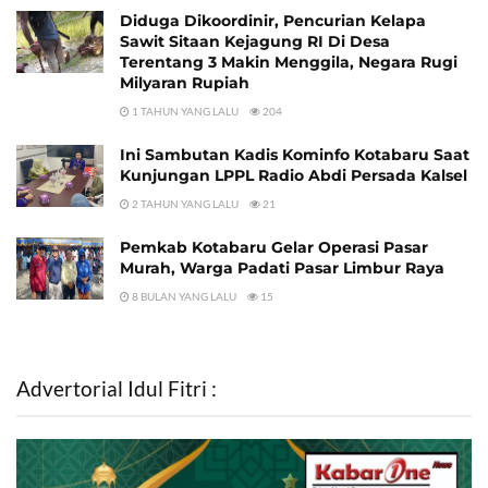
Diduga Dikoordinir, Pencurian Kelapa
Sawit Sitaan Kejagung RI Di Desa
Terentang 3 Makin Menggila, Negara Rugi
Milyaran Rupiah
1 TAHUN YANG LALU
204
Ini Sambutan Kadis Kominfo Kotabaru Saat
Kunjungan LPPL Radio Abdi Persada Kalsel
2 TAHUN YANG LALU
21
Pemkab Kotabaru Gelar Operasi Pasar
Murah, Warga Padati Pasar Limbur Raya
8 BULAN YANG LALU
15
Advertorial Idul Fitri :