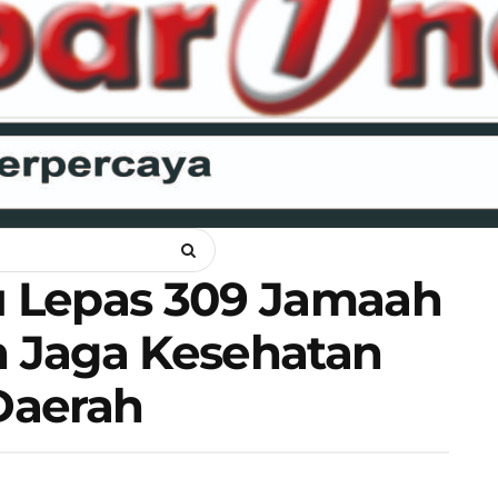
ANKAM
OPINI
HUKUM
LIPSUS
POLITIK
RAGAM
WI
 Lepas 309 Jamaah
n Jaga Kesehatan
Daerah