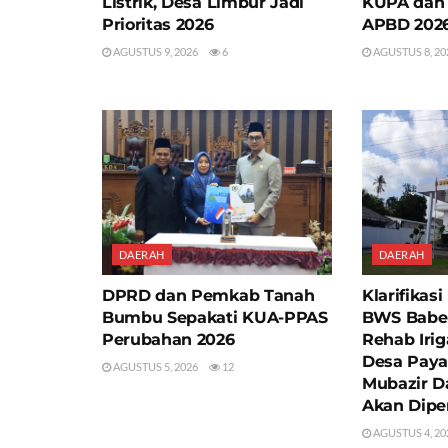
Listrik, Desa Limbur Jadi
KUPA dan
Prioritas 2026
APBD 202
AGUSTUS 9, 2026
6
AGUSTUS 8, 20
DAERAH
DAERAH
DPRD dan Pemkab Tanah
Klarifikas
Bumbu Sepakati KUA-PPAS
BWS Babel
Perubahan 2026
Rehab Irig
Desa Paya
AGUSTUS 5, 2026
12
Mubazir D
Akan Dipe
AGUSTUS 4, 20