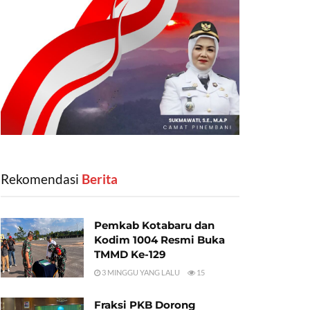
Rekomendasi
‎ Berita
Pemkab Kotabaru dan
Kodim 1004 Resmi Buka
TMMD Ke-129
3 MINGGU YANG LALU
15
Fraksi PKB Dorong