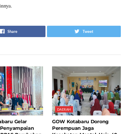
innya.
Share
Tweet
DAERAH
baru Gelar
GOW Kotabaru Dorong
 Penyampaian
Perempuan Jaga