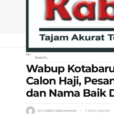
BERANDA
NEWS
BISNIS
EKONOMI
H
Home
News
Daerah
Wabup Kotabaru
Calon Haji, Pesa
dan Nama Baik 
oleh
redaksi kabaronenews
3 bulan yang lalu