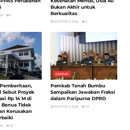
 PPAS Perubahan
Kesehatan Mental, Usia 40
6
Bukan Akhir untuk
Berkualitas
26
5
AGUSTUS 8, 2026
5
DAERAH
i Pemberitaan,
Pemkab Tanah Bumbu
 Sebut Proyek
Sampaikan Jawaban Fraksi
asi Rp 14 M di
dalam Paripurna DPRD
 Benua Tidak
AGUSTUS 3, 2026
14
an Kerusakan
rbaiki
26
22