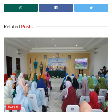
Related
‎ Posts
DAERAH