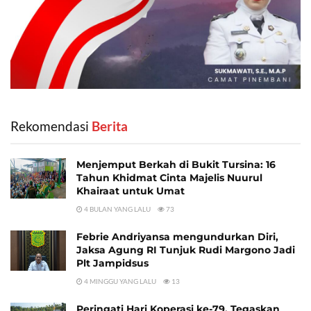
Rekomendasi
‎ Berita
Menjemput Berkah di Bukit Tursina: 16
Tahun Khidmat Cinta Majelis Nuurul
Khairaat untuk Umat
4 BULAN YANG LALU
73
Febrie Andriyansa mengundurkan Diri,
Jaksa Agung RI Tunjuk Rudi Margono Jadi
Plt Jampidsus
4 MINGGU YANG LALU
13
Peringati Hari Koperasi ke-79, Tegaskan