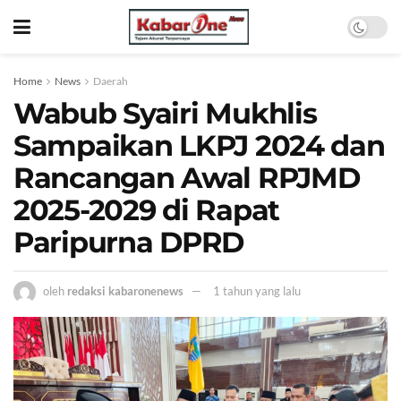
Home
News
Daerah
Wabub Syairi Mukhlis
Sampaikan LKPJ 2024 dan
Rancangan Awal RPJMD
2025-2029 di Rapat
Paripurna DPRD
oleh
redaksi kabaronenews
1 tahun yang lalu