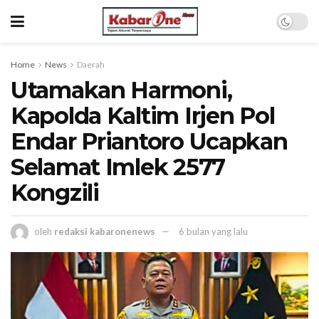
Home
News
Daerah
Utamakan Harmoni,
Kapolda Kaltim Irjen Pol
Endar Priantoro Ucapkan
Selamat Imlek 2577
Kongzili
oleh
redaksi kabaronenews
6 bulan yang lalu