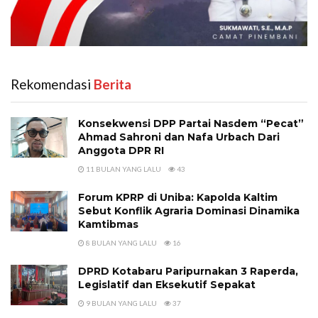
Rekomendasi
‎ Berita
Konsekwensi DPP Partai Nasdem “Pecat”
Ahmad Sahroni dan Nafa Urbach Dari
Anggota DPR RI
11 BULAN YANG LALU
43
Forum KPRP di Uniba: Kapolda Kaltim
Sebut Konflik Agraria Dominasi Dinamika
Kamtibmas
8 BULAN YANG LALU
16
DPRD Kotabaru Paripurnakan 3 Raperda,
Legislatif dan Eksekutif Sepakat
9 BULAN YANG LALU
37