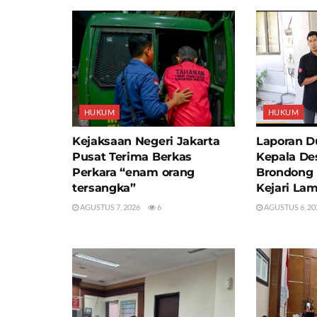
HUKUM
HUKUM
Kejaksaan Negeri Jakarta
Laporan D
Pusat Terima Berkas
Kepala De
Perkara “enam orang
Brondong 
tersangka”
Kejari La
AGUSTUS 7, 2026
6
AGUSTUS 6, 20