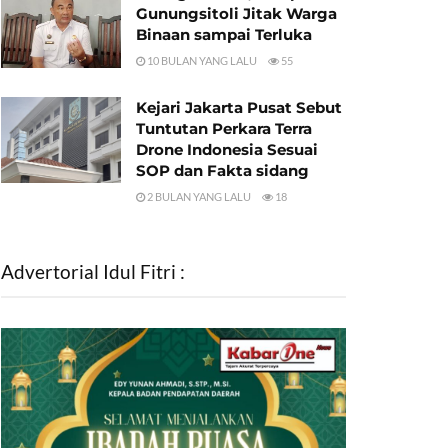
Gunungsitoli Jitak Warga
Binaan sampai Terluka
10 BULAN YANG LALU
55
Kejari Jakarta Pusat Sebut
Tuntutan Perkara Terra
Drone Indonesia Sesuai
SOP dan Fakta sidang
2 BULAN YANG LALU
18
Advertorial Idul Fitri :