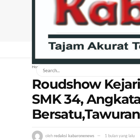
BERANDA
NEWS
BISNIS
EKONOMI
H
Home
Hukum
Roudshow Kejari 
SMK 34, Angkatan
Bersatu,Tawuran
oleh
redaksi kabaronenews
1 bulan yang lalu