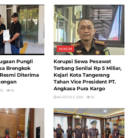
HUKUM
ugaan Pungli
Korupsi Sewa Pesawat
sa Brengkok
Terbang Senilai Rp 5 Miliar,
Resmi Diterima
Kejari Kota Tangerang
mongan
Tahan Vice President PT.
Angkasa Pura Kargo
26
46
AGUSTUS 6, 2026
65