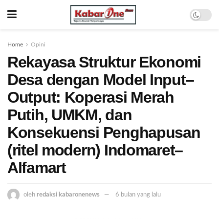
Home
Opini
Rekayasa Struktur Ekonomi
Desa dengan Model Input–
Output: Koperasi Merah
Putih, UMKM, dan
Konsekuensi Penghapusan
(ritel modern) Indomaret–
Alfamart
oleh
redaksi kabaronenews
6 bulan yang lalu