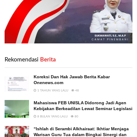
Rekomendasi
‎ Berita
Koreksi Dan Hak Jawab Berita Kabar
Onenews.com
1 TAHUN YANG LALU
48
Mahasiswa FEB UNISLA Didorong Jadi Agen
Kebijakan Berkeadilan Lewat Seminar Legislasi
8 BULAN YANG LALU
80
“Ishlah di Serambi Alkhairaat: Ikhtiar Menjaga
Warisan Guru Tua dalam Bingkai Sinergi dan