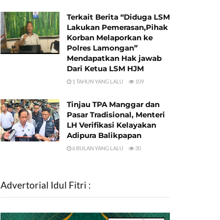
Terkait Berita “Diduga LSM
Lakukan Pemerasan,Pihak
Korban Melaporkan ke
Polres Lamongan”
Mendapatkan Hak jawab
Dari Ketua LSM HJM
1 TAHUN YANG LALU
109
Tinjau TPA Manggar dan
Pasar Tradisional, Menteri
LH Verifikasi Kelayakan
Adipura Balikpapan
6 BULAN YANG LALU
30
Advertorial Idul Fitri :