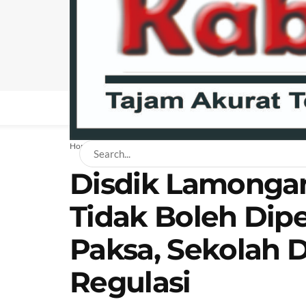
BERANDA
NEWS
BISNIS
EKONOMI
H
Home
News
Disdik Lamonga
Tidak Boleh Dipe
Paksa, Sekolah 
Regulasi