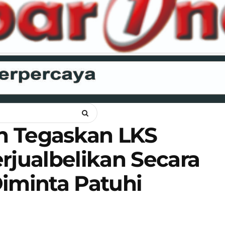
ANKAM
OPINI
HUKUM
LIPSUS
POLITIK
RAGAM
WI
n Tegaskan LKS
rjualbelikan Secara
Diminta Patuhi