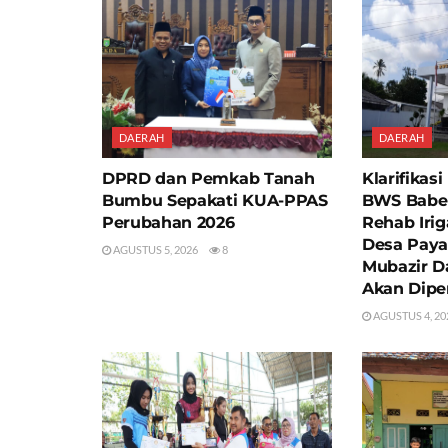
DAERAH
DAERAH
DPRD dan Pemkab Tanah
Klarifikas
Bumbu Sepakati KUA-PPAS
BWS Babel
Perubahan 2026
Rehab Irig
Desa Paya
AGUSTUS 5, 2026
8
Mubazir D
Akan Dipe
AGUSTUS 4, 20