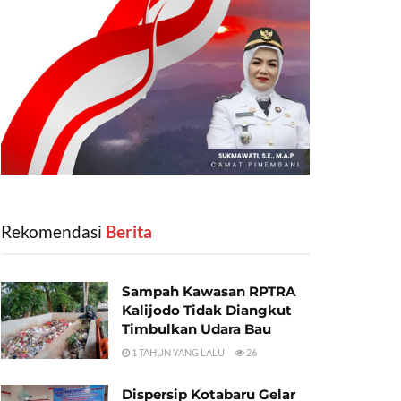
Rekomendasi
‎ Berita
Sampah Kawasan RPTRA
Kalijodo Tidak Diangkut
Timbulkan Udara Bau
1 TAHUN YANG LALU
26
Dispersip Kotabaru Gelar