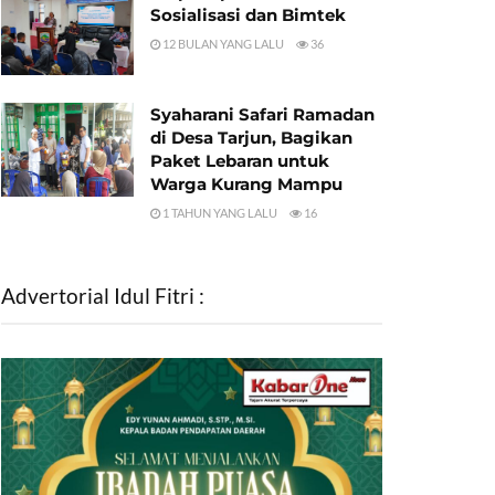
Sosialisasi dan Bimtek
12 BULAN YANG LALU
36
Syaharani Safari Ramadan
di Desa Tarjun, Bagikan
Paket Lebaran untuk
Warga Kurang Mampu
1 TAHUN YANG LALU
16
Advertorial Idul Fitri :