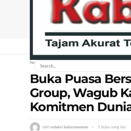
BERANDA
NEWS
BISNIS
EKONOMI
H
Home
News
Daerah
Buka Puasa Be
Group, Wagub Ka
Komitmen Dunia
oleh
redaksi kabaronenews
5 bulan yang lalu