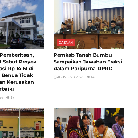
DAERAH
i Pemberitaan,
Pemkab Tanah Bumbu
 Sebut Proyek
Sampaikan Jawaban Fraksi
asi Rp 14 M di
dalam Paripurna DPRD
 Benua Tidak
AGUSTUS 3, 2026
14
an Kerusakan
rbaiki
26
19