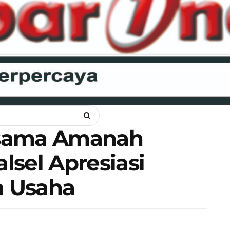
ANKAM
OPINI
HUKUM
LIPSUS
POLITIK
RAGAM
WI
rsama Amanah
lsel Apresiasi
 Usaha