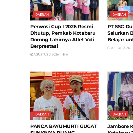
DAERAH
DAERAH
Perwosi Cup I 2026 Resmi
PT SSC Du
Ditutup, Pemkab Kotabaru
Salurkan 
Dorong Lahirnya Atlet Voli
Belajar un
Berprestasi
JULI 31, 2026
AGUSTUS 3, 2026
6
DAERAH
DAERAH
PANCA BAYUMURTI GUGAT
Jambore 
SUNYINYA RUANG
Kotabaru 