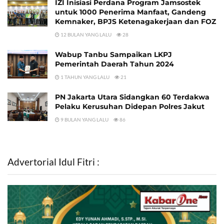
IZI Inisiasi Perdana Program Jamsostek
untuk 1000 Penerima Manfaat, Gandeng
Kemnaker, BPJS Ketenagakerjaan dan FOZ
12 BULAN YANG LALU
28
Wabup Tanbu Sampaikan LKPJ
Pemerintah Daerah Tahun 2024
1 TAHUN YANG LALU
21
PN Jakarta Utara Sidangkan 60 Terdakwa
Pelaku Kerusuhan Didepan Polres Jakut
9 BULAN YANG LALU
86
Advertorial Idul Fitri :