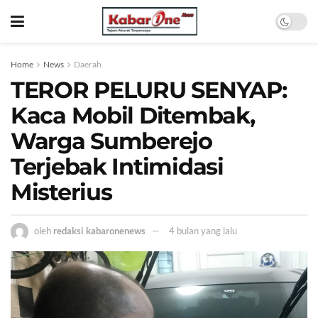
Home
News
Daerah
TEROR PELURU SENYAP:
Kaca Mobil Ditembak,
Warga Sumberejo
Terjebak Intimidasi
Misterius
oleh
redaksi kabaronenews
4 bulan yang lalu