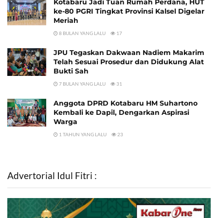
Kotabaru Jadi Tuan Rumah Perdana, HUT
ke-80 PGRI Tingkat Provinsi Kalsel Digelar
Meriah
8 BULAN YANG LALU
17
JPU Tegaskan Dakwaan Nadiem Makarim
Telah Sesuai Prosedur dan Didukung Alat
Bukti Sah
7 BULAN YANG LALU
31
Anggota DPRD Kotabaru HM Suhartono
Kembali ke Dapil, Dengarkan Aspirasi
Warga
1 TAHUN YANG LALU
23
Advertorial Idul Fitri :