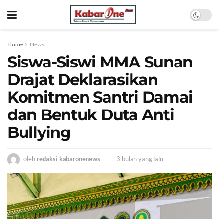
Home
News
Siswa-Siswi MMA Sunan
Drajat Deklarasikan
Komitmen Santri Damai
dan Bentuk Duta Anti
Bullying
oleh
redaksi kabaronenews
3 bulan yang lalu