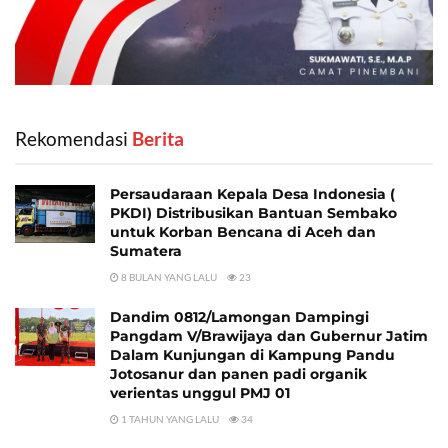
Rekomendasi
‎ Berita
Persaudaraan Kepala Desa Indonesia (
PKDI) Distribusikan Bantuan Sembako
untuk Korban Bencana di Aceh dan
Sumatera
8 BULAN YANG LALU
23
Dandim 0812/Lamongan Dampingi
Pangdam V/Brawijaya dan Gubernur Jatim
Dalam Kunjungan di Kampung Pandu
Jotosanur dan panen padi organik
verientas unggul PMJ 01
1 TAHUN YANG LALU
34