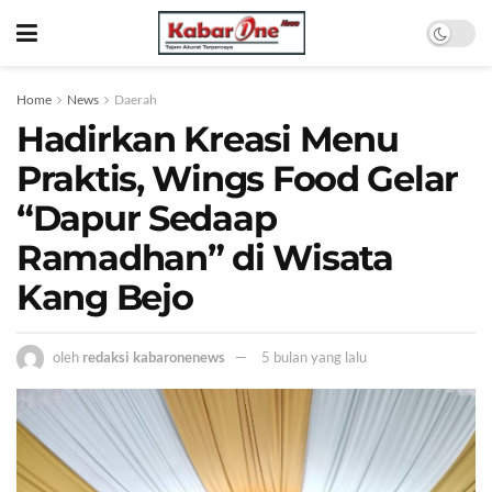
Home
News
Daerah
Hadirkan Kreasi Menu
Praktis, Wings Food Gelar
“Dapur Sedaap
Ramadhan” di Wisata
Kang Bejo
oleh
redaksi kabaronenews
5 bulan yang lalu