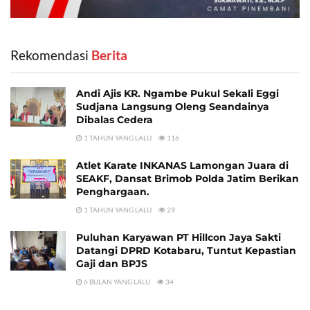
Rekomendasi
‎ Berita
Andi Ajis KR. Ngambe Pukul Sekali Eggi
Sudjana Langsung Oleng Seandainya
Dibalas Cedera
1 TAHUN YANG LALU
116
Atlet Karate INKANAS Lamongan Juara di
SEAKF, Dansat Brimob Polda Jatim Berikan
Penghargaan.
1 TAHUN YANG LALU
29
Puluhan Karyawan PT Hillcon Jaya Sakti
Datangi DPRD Kotabaru, Tuntut Kepastian
Gaji dan BPJS
6 BULAN YANG LALU
34