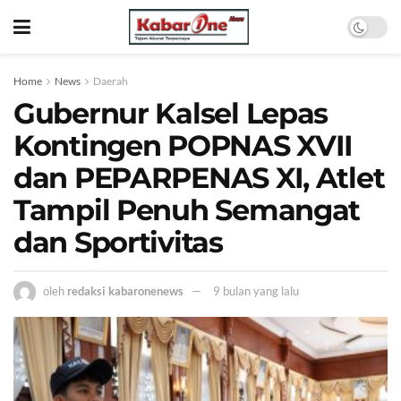
Home
News
Daerah
Gubernur Kalsel Lepas
Kontingen POPNAS XVII
dan PEPARPENAS XI, Atlet
Tampil Penuh Semangat
dan Sportivitas
oleh
redaksi kabaronenews
9 bulan yang lalu