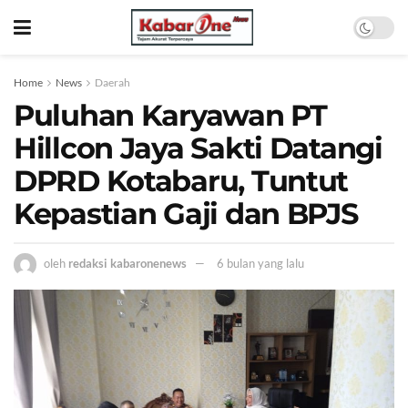
Home
News
Daerah
Puluhan Karyawan PT
Hillcon Jaya Sakti Datangi
DPRD Kotabaru, Tuntut
Kepastian Gaji dan BPJS
oleh
redaksi kabaronenews
6 bulan yang lalu