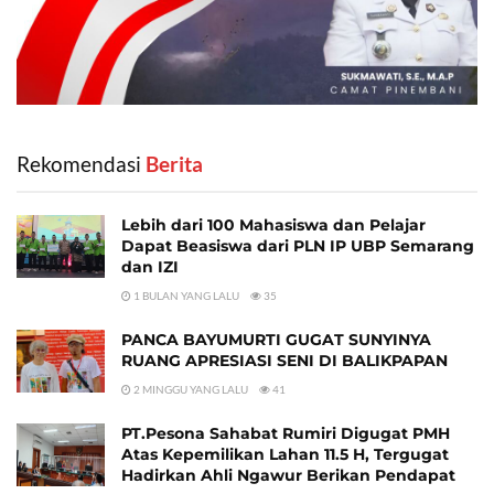
Rekomendasi
‎ Berita
Lebih dari 100 Mahasiswa dan Pelajar
Dapat Beasiswa dari PLN IP UBP Semarang
dan IZI
1 BULAN YANG LALU
35
PANCA BAYUMURTI GUGAT SUNYINYA
RUANG APRESIASI SENI DI BALIKPAPAN
2 MINGGU YANG LALU
41
PT.Pesona Sahabat Rumiri Digugat PMH
Atas Kepemilikan Lahan 11.5 H, Tergugat
Hadirkan Ahli Ngawur Berikan Pendapat