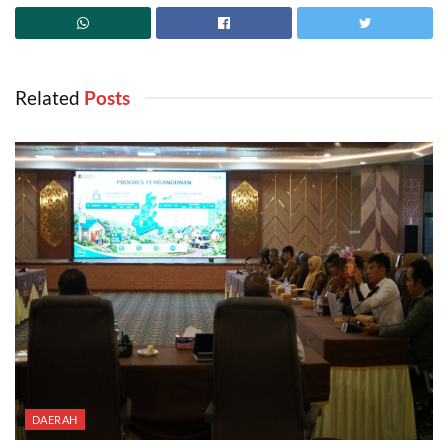
Related
‎ Posts
DAERAH