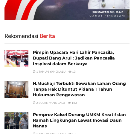
Rekomendasi
‎ Berita
Pimpin Upacara Hari Lahir Pancasila,
Bupati Bang Arul : Jadikan Pancasila
Inspirasi dalam Berkarya
1 TAHUN YANG LALU
13
H.Muchaji Terbukti Sewakan Lahan Orang
Tanpa Hak Dituntut Pidana 1 Tahun
Hukuman Pengawasan
2 BULAN YANG LALU
153
Pemprov Kalsel Dorong UMKM Kreatif dan
Ramah Lingkungan Lewat Inovasi Daun
Nanas
1 TAHUN YANG LALU
17