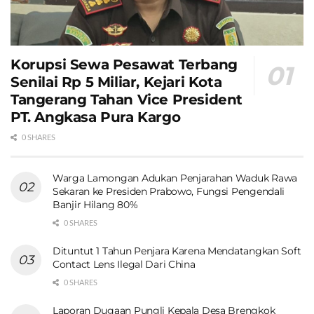
Korupsi Sewa Pesawat Terbang
Senilai Rp 5 Miliar, Kejari Kota
Tangerang Tahan Vice President
PT. Angkasa Pura Kargo
0 SHARES
Warga Lamongan Adukan Penjarahan Waduk Rawa
Sekaran ke Presiden Prabowo, Fungsi Pengendali
Banjir Hilang 80%
0 SHARES
Dituntut 1 Tahun Penjara Karena Mendatangkan Soft
Contact Lens Ilegal Dari China
0 SHARES
Laporan Dugaan Pungli Kepala Desa Brengkok