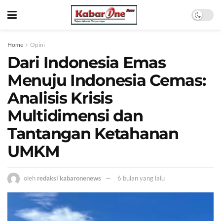
Home
Opini
Dari Indonesia Emas
Menuju Indonesia Cemas:
Analisis Krisis
Multidimensi dan
Tantangan Ketahanan
UMKM
oleh
redaksi kabaronenews
6 bulan yang lalu