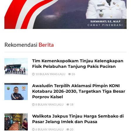
Rekomendasi
‎ Berita
Tim Kemenkopolkam Tinjau Kelengkapan
Fisik Pelabuhan Tanjung Pakis Paciran
10 BULAN YANG LALU
26
Awaludin Terpilih Aklamasi Pimpin KONI
Kotabaru 2026–2030, Targetkan Tiga Besar
Porprov Kalsel
8 BULAN YANG LALU
18
Walikota Jakpus Tinjau Harga Sembako di
Pasar Jelang Imlek dan Puasa
6 BULAN YANG LALU
20