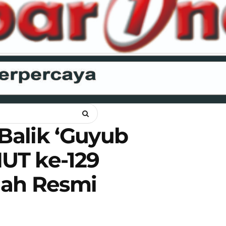
ANKAM
OPINI
HUKUM
LIPSUS
POLITIK
RAGAM
WI
 Balik ‘Guyub
HUT ke-129
gah Resmi