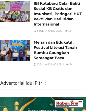
IBI Kotabaru Gelar Bakti
Sosial KB Gratis dan
Imunisasi, Peringati HUT
ke-75 dan Hari Bidan
Internasional
3 BULAN YANG LALU
16
Meriah dan Edukatif,
Festival Literasi Tanah
Bumbu Gaungkan
Semangat Baca
10 BULAN YANG LALU
24
Advertorial Idul Fitri :