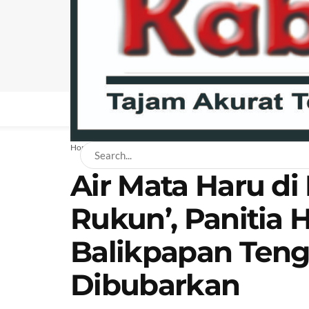
BERANDA
NEWS
BISNIS
EKONOMI
H
Home
News
Air Mata Haru di
Rukun’, Panitia 
Balikpapan Ten
Dibubarkan