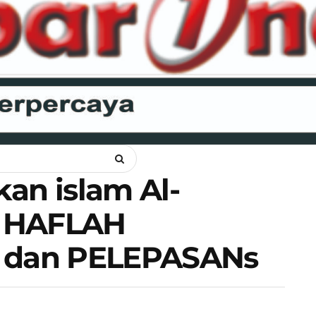
ANKAM
OPINI
HUKUM
LIPSUS
POLITIK
RAGAM
WI
an islam Al-
n HAFLAH
dan PELEPASANs