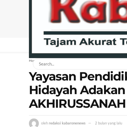
BERANDA
NEWS
BISNIS
EKONOMI
H
Home
News
Daerah
Yayasan Pendidik
Hidayah Adaka
AKHIRUSSANAH 
oleh
redaksi kabaronenews
2 bulan yang lalu