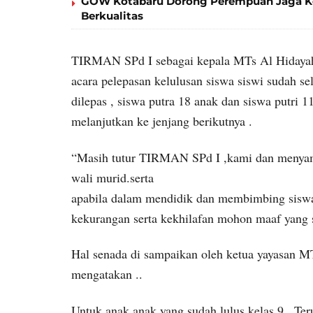
GOW Kotabaru Dorong Perempuan Jaga Kes
Berkualitas
TIRMAN SPd I sebagai kepala MTs Al Hidayah 
acara pelepasan kelulusan siswa siswi sudah se
dilepas , siswa putra 18 anak dan siswa putri 1
melanjutkan ke jenjang berikutnya .
“Masih tutur TIRMAN SPd I ,kami dan menyamp
wali murid.serta
apabila dalam mendidik dan membimbing siswa
kekurangan serta kekhilafan mohon maaf yang
Hal senada di sampaikan oleh ketua yayasan 
mengatakan ..
Untuk anak anak yang sudah lulus kelas 9 . Ter