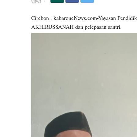
VIEWS
Cirebon , kabaroneNews.com-Yayasan Pendid
AKHIRUSSANAH dan pelepasan santri.