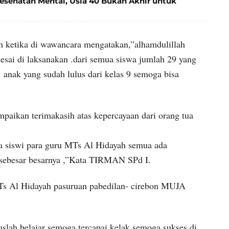
ehatan Mental, Usia 40 Bukan Akhir untuk
ketika di wawancara mengatakan,”alhamdulillah
lesai di laksanakan .dari semua siswa jumlah 29 yang
1 anak yang sudah lulus dari kelas 9 semoga bisa
aikan terimakasih atas kepercayaan dari orang tua
 siswi para guru MTs Al Hidayah semua ada
 sebesar besarnya ,”Kata TIRMAN SPd I.
MTs Al Hidayah pasuruan pabedilan- cirebon MUJA
uslah belajar semoga tercapai kelak semoga sukses di