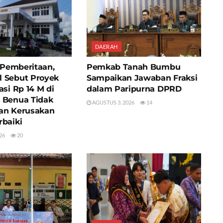
DAERAH
i Pemberitaan,
Pemkab Tanah Bumbu
 Sebut Proyek
Sampaikan Jawaban Fraksi
asi Rp 14 M di
dalam Paripurna DPRD
 Benua Tidak
AGUSTUS 3, 2026
14
an Kerusakan
rbaiki
26
20