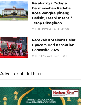
Pejabatnya Diduga
Bermewahan Padahal
Kota Pangkalpinang
Defisit, Tetapi Insentif
Tetap Dibagikan
1 TAHUN YANG LALU
220
Pemkab Kotabaru Gelar
Upacara Hari Kesaktian
Pancasila 2025
10 BULAN YANG LALU
34
Advertorial Idul Fitri :