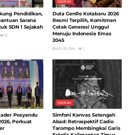
DAERAH
kung Pendidikan,
Duta GenRe Kotabaru 2026
Bantuan Sarana
Resmi Terpilih, Komitmen
tuk SDN 1 Sejakah
Cetak Generasi Unggul
Menuju Indonesia Emas
12
2045
JULI 28, 2026
7
DAERAH
Kader Posyandu
Simfoni Kanvas Setengah
2026, Perkuat
Abad: Retrospektif Cadio
er
Tarompo Membingkai Garis
Estetis Kalimantan Timur