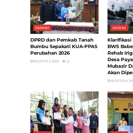
DAERAH
DAERAH
DPRD dan Pemkab Tanah
Klarifikas
Bumbu Sepakati KUA-PPAS
BWS Babel
Perubahan 2026
Rehab Irig
Desa Paya
AGUSTUS 5, 2026
12
Mubazir D
Akan Dipe
AGUSTUS 4, 20