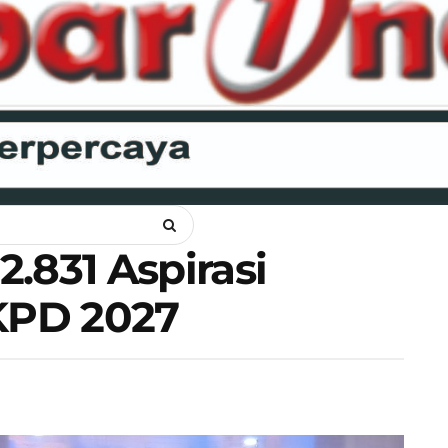
ANKAM
OPINI
HUKUM
LIPSUS
POLITIK
RAGAM
WI
.831 Aspirasi
KPD 2027