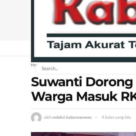
BERANDA
NEWS
BISNIS
EKONOMI
H
Home
News
Daerah
Suwanti Dorong 2
Warga Masuk R
oleh
redaksi kabaronenews
4 bulan yang lalu