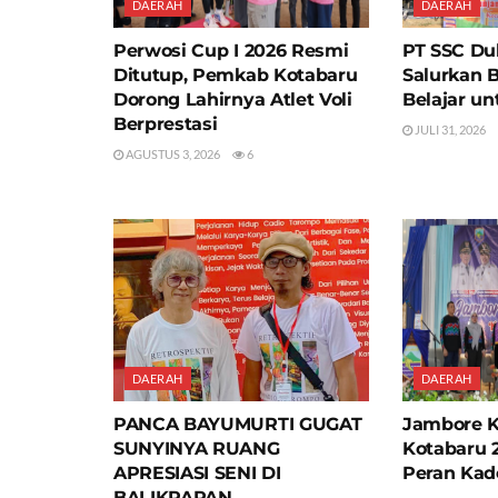
DAERAH
DAERAH
Perwosi Cup I 2026 Resmi
PT SSC Du
Ditutup, Pemkab Kotabaru
Salurkan 
Dorong Lahirnya Atlet Voli
Belajar un
Berprestasi
JULI 31, 2026
AGUSTUS 3, 2026
6
DAERAH
DAERAH
PANCA BAYUMURTI GUGAT
Jambore 
SUNYINYA RUANG
Kotabaru 
APRESIASI SENI DI
Peran Kad
BALIKPAPAN