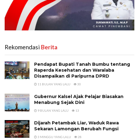
Rekomendasi
‎ Berita
Pendapat Bupati Tanah Bumbu tentang
Raperda Kesehatan dan Waralaba
Disampaikan di Paripurna DPRD
11 BULAN YANG LALU
30
Gubernur Kalsel Ajak Pelajar Biasakan
Menabung Sejak Dini
9 BULAN YANG LALU
13
Dijarah Petambak Liar, Waduk Rawa
Sekaran Lamongan Berubah Fungsi
3 MINGGU YANG LALU
28