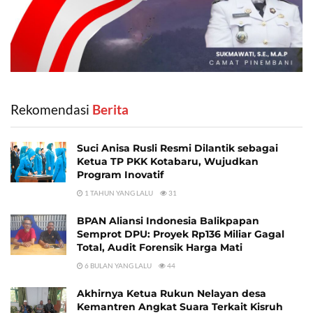
Rekomendasi
‎ Berita
Suci Anisa Rusli Resmi Dilantik sebagai
Ketua TP PKK Kotabaru, Wujudkan
Program Inovatif
1 TAHUN YANG LALU
31
BPAN Aliansi Indonesia Balikpapan
Semprot DPU: Proyek Rp136 Miliar Gagal
Total, Audit Forensik Harga Mati
6 BULAN YANG LALU
44
Akhirnya Ketua Rukun Nelayan desa
Kemantren Angkat Suara Terkait Kisruh