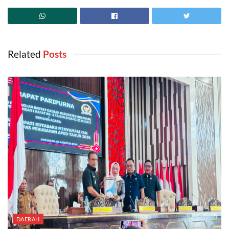
Related
‎ Posts
DAERAH