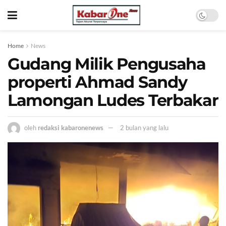
Home
News
Gudang Milik Pengusaha
properti Ahmad Sandy
Lamongan Ludes Terbakar
oleh
redaksi kabaronenews
2 bulan yang lalu