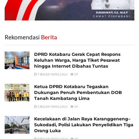
Rekomendasi
‎ Berita
DPRD Kotabaru Gerak Cepat Respons
Keluhan Warga, Harga Tiket Pesawat
hingga Internet Dibahas Tuntas
7 BULAN YANG LALU
19
Ketua DPRD Kotabaru Tegaskan
Dukungan Penuh Pembentukan DOB
Tanah Kambatang Lima
2 BULAN YANG LALU
14
Kecelakaan di Jalan Raya Karanggeneng–
Sukodadi, Polisi Lakukan Penyelidikan Tiga
Orang Luka
9 BULAN YANG LALU
27