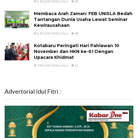
6 BULAN YANG LALU
28
Membaca Arah Zaman: FEB UNISLA Bedah
Tantangan Dunia Usaha Lewat Seminar
Kewirausahaan
6 BULAN YANG LALU
48
Kotabaru Peringati Hari Pahlawan 10
November dan HKN ke-61 Dengan
Upacara Khidmat
9 BULAN YANG LALU
21
Advertorial Idul Fitri :