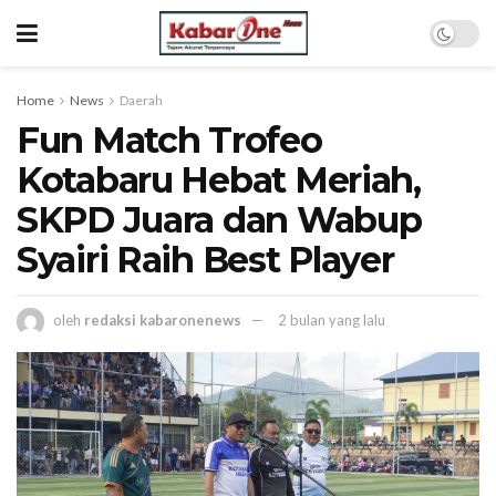
Home
News
Daerah
Fun Match Trofeo
Kotabaru Hebat Meriah,
SKPD Juara dan Wabup
Syairi Raih Best Player
oleh
redaksi kabaronenews
2 bulan yang lalu